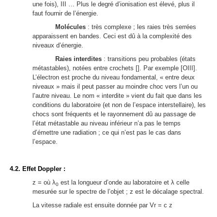
une fois), III … Plus le degré d’ionisation est élevé, plus il
faut fournir de l’énergie.
Molécules
: très complexe ; les raies très serrées
apparaissent en bandes. Ceci est dû à la complexité des
niveaux d’énergie.
Raies interdites
: transitions peu probables (états
métastables), notées entre crochets []. Par exemple [OIII].
L’électron est proche du niveau fondamental, « entre deux
niveaux » mais il peut passer au moindre choc vers l’un ou
l’autre niveau. Le nom « interdite » vient du fait que dans les
conditions du laboratoire (et non de l’espace interstellaire), les
chocs sont fréquents et le rayonnement dû au passage de
l’état métastable au niveau inférieur n’a pas le temps
d’émettre une radiation ; ce qui n’est pas le cas dans
l’espace.
4.2. Effet Doppler :
z = où λ
est la longueur d’onde au laboratoire et λ celle
0
mesurée sur le spectre de l’objet ; z est le décalage spectral.
La vitesse radiale est ensuite donnée par Vr = c z