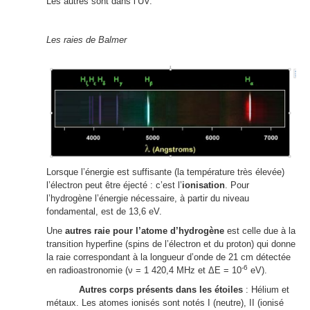
Les autres sont dans l’UV.
Les raies de Balmer
Lorsque l’énergie est suffisante (la température très élevée)
l’électron peut être éjecté : c’est l’
ionisation
. Pour
l’hydrogène l’énergie nécessaire, à partir du niveau
fondamental, est de 13,6 eV.
Une
autres raie pour l’atome d’hydrogène
est celle due à la
transition hyperfine (spins de l’électron et du proton) qui donne
la raie correspondant à la longueur d’onde de 21 cm détectée
-6
en radioastronomie (ν = 1 420,4 MHz et ΔE = 10
eV).
Autres corps présents dans les étoiles
: Hélium et
métaux. Les atomes ionisés sont notés I (neutre), II (ionisé