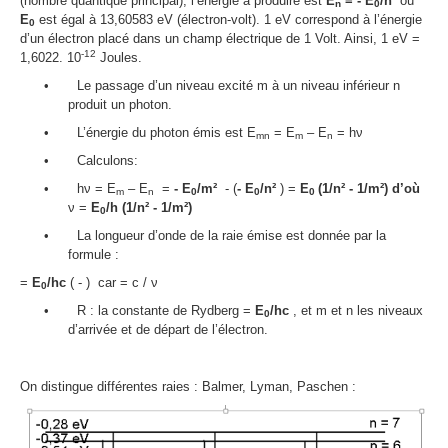
(nombre quantique principal), l’énergie à produire est
E
= - E
/n²
où
n
0
E
est égal à 13,60583 eV (électron-volt). 1 eV correspond à l’énergie
0
d’un électron placé dans un champ électrique de 1 Volt. Ainsi, 1 eV =
-12
1,6022. 10
Joules.
•
Le passage d’un niveau excité m à un niveau inférieur n
produit un photon.
•
L’énergie du photon émis est E
= E
– E
= h
ν
mn
m
n
•
Calculons:
•
h
ν
= E
– E
=
- E
/m²
- (
- E
/n²
) =
E
(1/n² - 1/m²) d’où
m
n
0
0
0
ν
=
E
/h (1/n² - 1/m²)
0
•
La longueur d’onde de la raie émise est donnée par la
formule :
=
E
/hc
( - )
car = c /
ν
0
•
R : la constante de Rydberg =
E
/hc
, et m et n les niveaux
0
d’arrivée et de départ de l’électron.
On distingue différentes raies : Balmer, Lyman, Paschen :